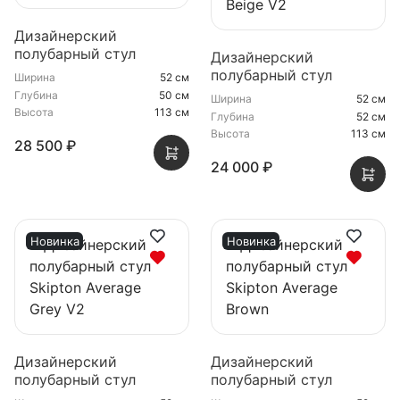
Дизайнерский
полубарный стул
Дизайнерский
Skipton Average Blue
полубарный стул
Ширина
52 см
Skipton Average Beige
Глубина
50 см
Ширина
52 см
V2
Высота
113 см
Глубина
52 см
Высота
113 см
28 500 ₽
24 000 ₽
Новинка
Новинка
Дизайнерский
Дизайнерский
полубарный стул
полубарный стул
Skipton Average Grey V2
Skipton Average Brown