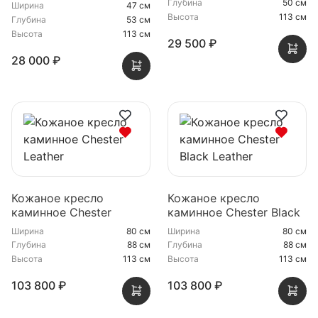
Глубина
50 см
Ширина
47 см
Высота
113 см
Глубина
53 см
Высота
113 см
29 500 ₽
28 000 ₽
Кожаное кресло
Кожаное кресло
каминное Chester
каминное Chester Black
Leather
Leather
Ширина
80 см
Ширина
80 см
Глубина
88 см
Глубина
88 см
Высота
113 см
Высота
113 см
103 800 ₽
103 800 ₽