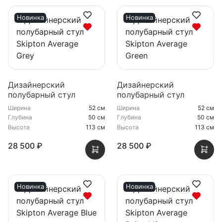
Новинка
Новинка
Дизайнерский
Дизайнерский
полубарный стул
полубарный стул
Skipton Average Grey
Skipton Average Green
Ширина
52 см
Ширина
52 см
Глубина
50 см
Глубина
50 см
Высота
113 см
Высота
113 см
28 500 ₽
28 500 ₽
Новинка
Новинка