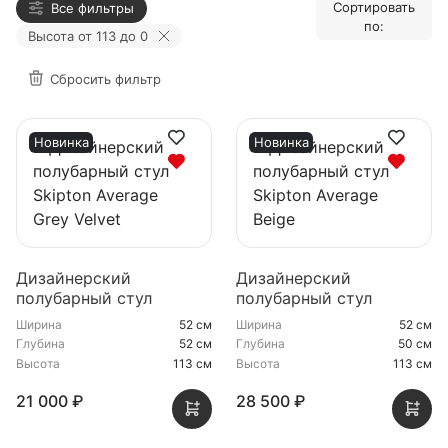
Сортировать
Все фильтры
по:
Высота от 113 до 0
Сбросить фильтр
Новинка
Новинка
Дизайнерский
Дизайнерский
полубарный стул
полубарный стул
Skipton Average Grey
Skipton Average Beige
Ширина
52 см
Ширина
52 см
Velvet
Глубина
52 см
Глубина
50 см
Высота
113 см
Высота
113 см
21 000 ₽
28 500 ₽