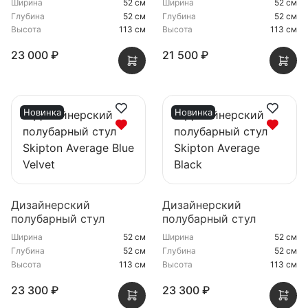
Ширина
52 см
Ширина
52 см
Глубина
52 см
Глубина
52 см
Высота
113 см
Высота
113 см
23 000 ₽
21 500 ₽
Новинка
Новинка
Дизайнерский
Дизайнерский
полубарный стул
полубарный стул
Skipton Average Blue
Skipton Average Black
Ширина
52 см
Ширина
52 см
Velvet
Глубина
52 см
Глубина
52 см
Высота
113 см
Высота
113 см
23 300 ₽
23 300 ₽