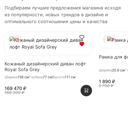
Подбираем лучшие предложения магазина исходя
из популярности, новых трендов в дизайне и
оптимального соотношения цены и качества
- 10%
- 30%
Рамка для ф
Кожаный дизайнерский диван лофт
Royal Sofa Grey
Ширина
20.6 см
Г
Ширина
156 см
Глубина
77 см
Высота
111 см
1 890 ₽
2 700 ₽
169 470 ₽
188 300 ₽