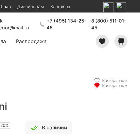
О нас
Дизайнерам
Контакты
k-
+7 (495) 134-25-
8 (800) 511-01-
|
terior@mail.ru
45
45
ала
Распродажа
В избранное
В избранном
ni
-20%
В наличии