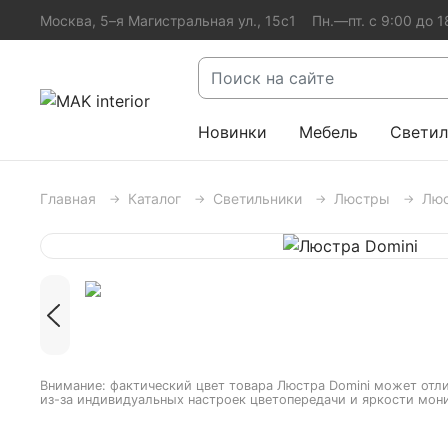
Москва, 5–я Магистральная ул., 15с1
Пн.—пт. с 9:00 до 1
Новинки
Мебель
Светил
Главная
Каталог
Светильники
Люстры
Люс
Внимание: фактический цвет товара Люстра Domini может отли
из-за индивидуальных настроек цветопередачи и яркости мон