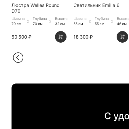
Люстра Welles Round
Светильник Emilia 6
D70
Ширина
Глубина
Высота
Ширина
Глубина
Высот
70 см
70 см
32 см
55 см
55 см
46 см
50 500 ₽
18 300 ₽
С уд