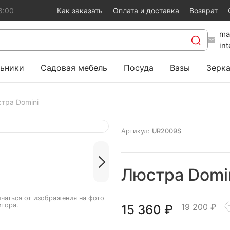
8:00
Как заказать
Оплата и доставка
Возврат
ma
in
ьники
Садовая мебель
Посуда
Вазы
Зерк
тра Domini
Артикул:
UR2009S
Люстра Domi
чаться от изображения на фото
итора.
19 200 ₽
15 360
₽