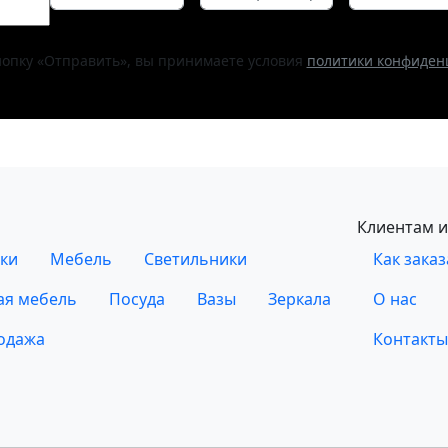
опку «Отправить», вы принимаете условия
политики конфиден
Клиентам и
ки
Мебель
Светильники
Как заказ
ая мебель
Посуда
Вазы
Зеркала
О нас
одажа
Контакты