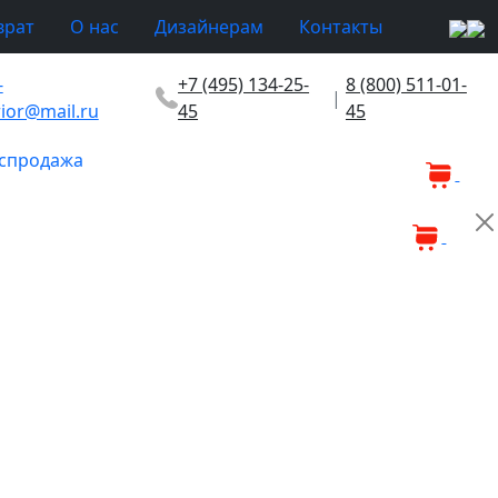
врат
О нас
Дизайнерам
Контакты
-
+7 (495) 134-25-
8 (800) 511-01-
|
rior@mail.ru
45
45
спродажа
0
0