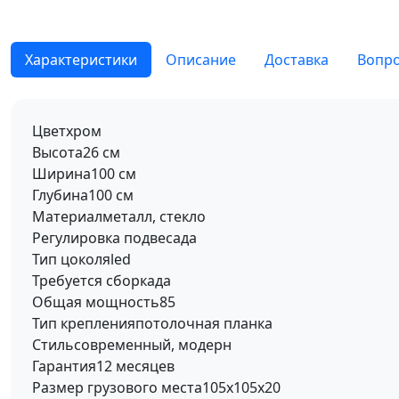
Характеристики
Описание
Доставка
Вопро
Цвет
хром
Высота
26 см
Ширина
100 см
Глубина
100 см
Материал
металл, стекло
Регулировка подвеса
да
Тип цоколя
led
Требуется сборка
да
Общая мощность
85
Тип крепления
потолочная планка
Стиль
современный, модерн
Гарантия
12 месяцев
Размер грузового места
105х105х20