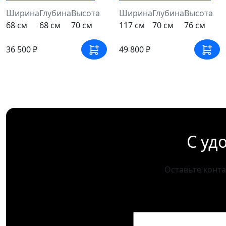
Ширина
Глубина
Высота
Ширина
Глубина
Высота
68 см
68 см
70 см
117 см
70 см
76 см
36 500 ₽
49 800 ₽
С уд
Оставьте конт