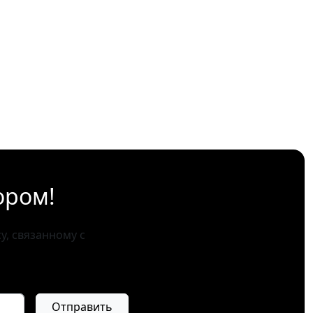
ором!
, связанному с
Отправить