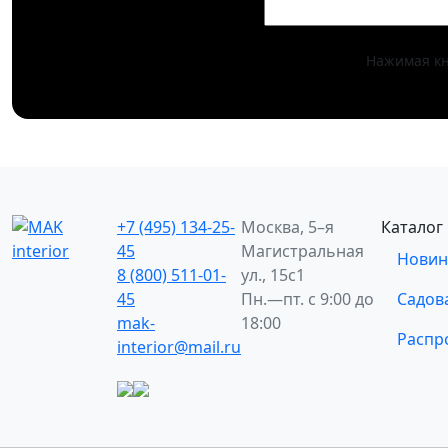
Нажимая кн
+7 (495) 134-25-
Москва, 5–я
Каталог
45
Магистральная
Новин
8 (800) 511-01-
ул., 15с1
45
Пн.—пт. с 9:00 до
Садов
mak-
18:00
Распр
interior@mail.ru