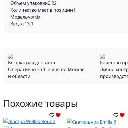
Объем упаковки
0.22
Количество мест в позиции
1
Модель
vortix
Вес, кг
13.1
Бесплатная доставка
Качество п
Оперативно за 1–2 дня по Москве
Лично конт
и области
производст
Похожие товары