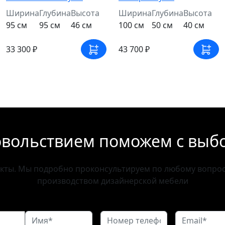
Ширина
Глубина
Высота
Ширина
Глубина
Высота
95 см
95 см
46 см
100 см
50 см
40 см
33 300 ₽
43 700 ₽
овольствием поможем с выб
акты. Мы подробно проконсультируем по любому вопросу
производством дизайнерской мебели