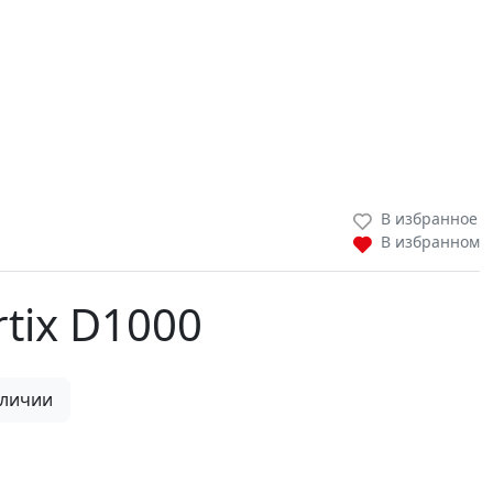
В избранное
В избранном
tix D1000
аличии