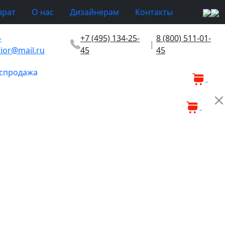
врат
О нас
Дизайнерам
Контакты
-
+7 (495) 134-25-
8 (800) 511-01-
|
rior@mail.ru
45
45
спродажа
0
0