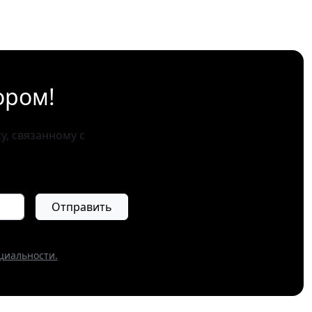
ором!
, связанному с
Отправить
циальности.