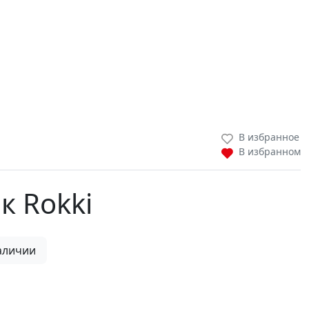
В избранное
В избранном
к Rokki
аличии