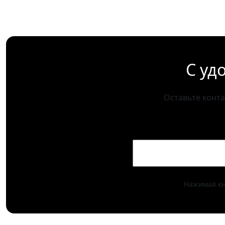
С уд
Оставьте конт
Нажимая кн