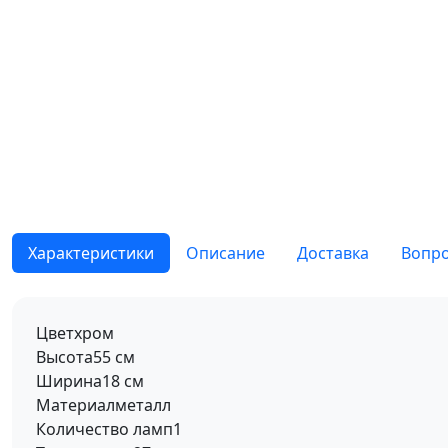
Характеристики
Описание
Доставка
Вопро
Цвет
хром
Высота
55 см
Ширина
18 см
Материал
металл
Количество ламп
1