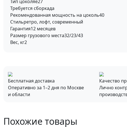
Тип цоколя
e27
Требуется сборка
да
Рекомендованная мощность на цоколь
40
Стиль
ретро, лофт, современный
Гарантия
12 месяцев
Размер грузового места
32/23/43
Вес, кг
2
Бесплатная доставка
Качество п
Оперативно за 1–2 дня по Москве
Лично конт
и области
производст
Похожие товары