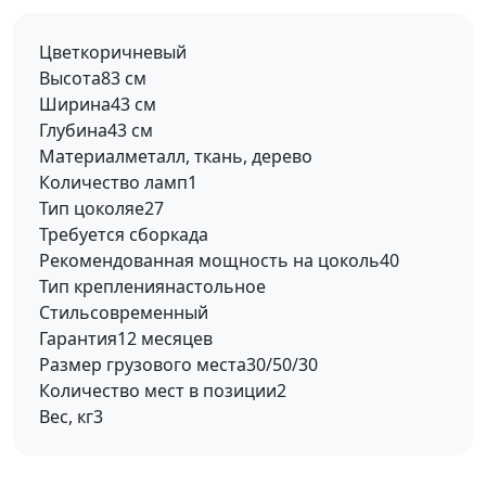
Цвет
коричневый
Высота
83 см
Ширина
43 см
Глубина
43 см
Материал
металл, ткань, дерево
Количество ламп
1
Тип цоколя
e27
Требуется сборка
да
Рекомендованная мощность на цоколь
40
Тип крепления
настольное
Стиль
современный
Гарантия
12 месяцев
Размер грузового места
30/50/30
Количество мест в позиции
2
Вес, кг
3