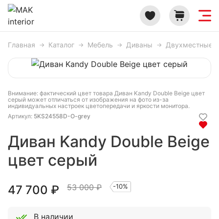
Главная
Каталог
Мебель
Диваны
Двухместные 
Внимание: фактический цвет товара Диван Kandy Double Beige цвет
серый может отличаться от изображения на фото из-за
индивидуальных настроек цветопередачи и яркости монитора.
Артикул:
5KS24558D-O-grey
Диван Kandy Double Beige
цвет серый
53 000 ₽
-10%
47 700
₽
В наличии