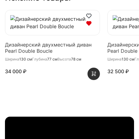
Дизайнерский двухместный диван
Дизайнерск
Pearl Double Boucle
Pearl Double
Ширина
130 см
Глубина
77 см
Высота
78 см
Ширина
130 см
Гл
34 000 ₽
32 500 ₽