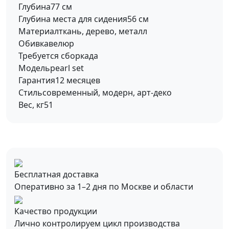
Глубина
77 см
Глубина места для сидения
56 см
Материал
ткань, дерево, металл
Обивка
велюр
Требуется сборка
да
Модель
pearl set
Гарантия
12 месяцев
Стиль
современный, модерн, арт-деко
Вес, кг
51
Бесплатная доставка
Оперативно за 1–2 дня по Москве и области
Качество продукции
Лично контролируем цикл производства