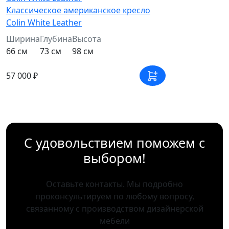
Классическое американское кресло
Colin White Leather
Ширина
Глубина
Высота
66 см
73 см
98 см
57 000 ₽
С удовольствием поможем с
выбором!
Оставьте контакты. Мы подробно
проконсультируем по любому вопросу,
связанному с производством дизайнерской
мебели