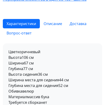
Характеристики
Описание
Доставка
Вопрос-ответ
Цвет
коричневый
Высота
106 см
Ширина
67 см
Глубина
77 см
Высота сидения
36 см
Ширина места для сидения
44 см
Глубина места для сидения
52 см
Обивка
велюр
Материал
массив бука
Требуется сборка
нет