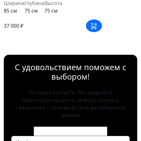
Ширина
Глубина
Высота
85 см
75 см
75 см
37 000 ₽
С удовольствием поможем с
выбором!
Оставьте контакты. Мы подробно
проконсультируем по любому вопросу,
связанному с производством дизайнерской
мебели