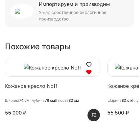
Импортируем и производим
У нас собственное экологичное
производство
Похожие товары
Кожаное кресло Noff
Кожаное кре
Ширина
74 см
Глубина
76 см
Высота
82 см
Ширина
80 см
Глу
55 000 ₽
55 500 ₽