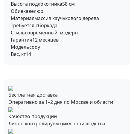
Высота подлокотника
58 см
Обивка
велюр
Материал
массив каучукового дерева
Требуется сборка
да
Стиль
современный, модерн
Гарантия
12 месяцев
Модель
cody
Вес, кг
14
Бесплатная доставка
Оперативно за 1–2 дня по Москве и области
Качество продукции
Лично контролируем цикл производства