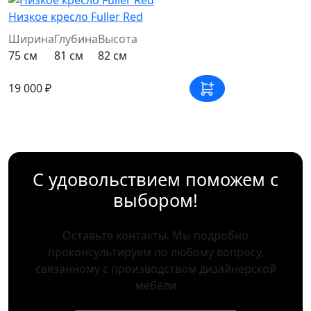
Низкое кресло Fuller Red
Ширина
Глубина
Высота
75 см
81 см
82 см
19 000 ₽
С удовольствием поможем с
выбором!
Оставьте контакты. Мы подробно
проконсультируем по любому вопросу,
связанному с производством дизайнерской
мебели