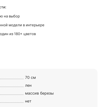
ти:
ю на выбор
нной модели в интерьере
один из 180+ цветов
70 см
лен
массив березы
нет