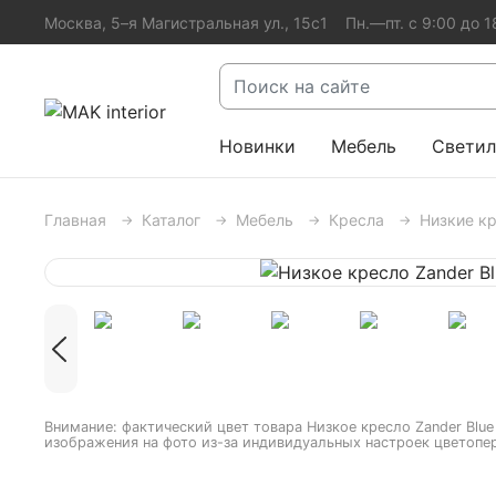
Москва, 5–я Магистральная ул., 15с1
Пн.—пт. с 9:00 до 1
Новинки
Мебель
Светил
Главная
Каталог
Мебель
Кресла
Низкие к
Внимание: фактический цвет товара Низкое кресло Zander Blue
изображения на фото из-за индивидуальных настроек цветопе