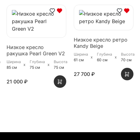
Низкое кресло ретро
Kandy Beige
Низкое кресло
ракушка Pearl Green V2
Ширина
Глубина
Высота
61 см
60 см
70 см
а
Ширина
Глубина
Высота
85 см
75 см
75 см
27 700 ₽
21 000 ₽