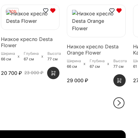
- 10%
Низкое кресло Desta
Flower
Низкое кресло Desta
Н
Orange Flower
K
Ширина
Глубина
Высота
66 см
67 см
77 см
Ширина
Глубина
Высота
Ши
66 см
67 см
77 см
61
20 700 ₽
23 000 ₽
29 000 ₽
2