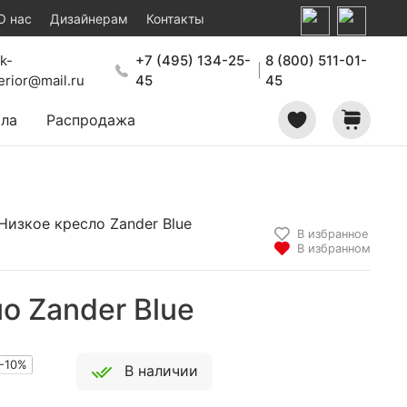
О нас
Дизайнерам
Контакты
k-
+7 (495) 134-25-
8 (800) 511-01-
|
terior@mail.ru
45
45
ала
Распродажа
В избранное
В избранном
о Zander Blue
-10%
В наличии