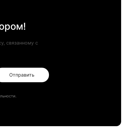
ором!
у, связанному с
Отправить
льности.