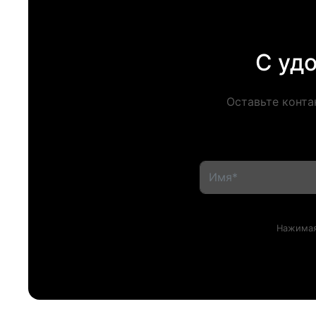
С уд
Оставьте конта
Нажимая