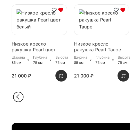
Низкое кресло
Низкое кресло
ракушка Pearl цвет
ракушка Pearl Taupe
белый
Ширина
Глубина
Высота
Ширина
Глубина
Высот
85 см
75 см
75 см
85 см
75 см
75 см
21 000 ₽
21 000 ₽