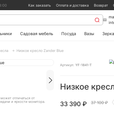
8:00
Как заказать
Оплата и доставка
Возврат
ma
in
ьники
Садовая мебель
Посуда
Вазы
Зерк
ресла
Низкое кресло Zander Blue
Артикул:
YF-1841-T
Низкое кресл
 может отличаться от
редачи и яркости монитора.
37 100 ₽
33 390
₽