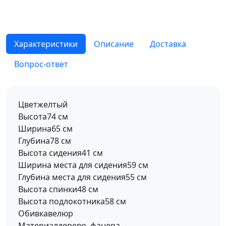
Характеристики
Описание
Доставка
Вопрос-ответ
Цвет
желтый
Высота
74 см
Ширина
65 см
Глубина
78 см
Высота сидения
41 см
Ширина места для сидения
59 см
Глубина места для сидения
55 см
Высота спинки
48 см
Высота подлокотника
58 см
Обивка
велюр
Материал
дерево, фанера