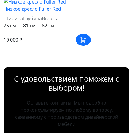
Низкое кресло Fuller Red
Ширина
Глубина
Высота
75 см
81 см
82 см
19 000 ₽
С удовольствием поможем с
выбором!
Оставьте контакты. Мы подробно
проконсультируем по любому вопросу,
связанному с производством дизайнерской
мебели