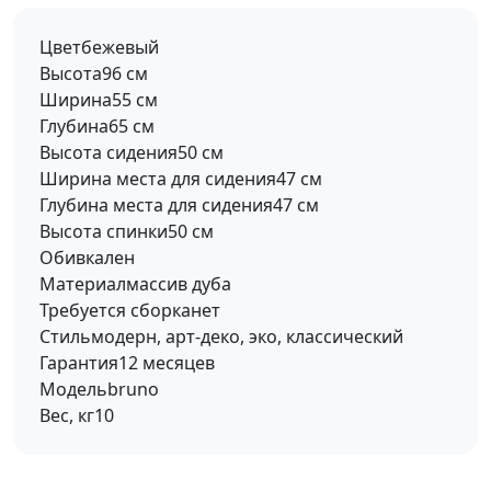
Цвет
бежевый
Высота
96 см
Ширина
55 см
Глубина
65 см
Высота сидения
50 см
Ширина места для сидения
47 см
Глубина места для сидения
47 см
Высота спинки
50 см
Обивка
лен
Материал
массив дуба
Требуется сборка
нет
Стиль
модерн, арт-деко, эко, классический
Гарантия
12 месяцев
Модель
bruno
Вес, кг
10