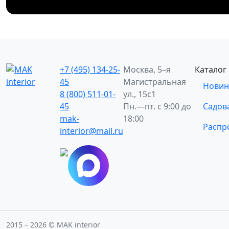
+7 (495) 134-25-
Москва, 5–я
Каталог
45
Магистральная
Новин
8 (800) 511-01-
ул., 15с1
45
Пн.—пт. с 9:00 до
Садов
mak-
18:00
Распр
interior@mail.ru
2015 – 2026 © MAK interior