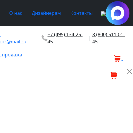
О нас
Дизайнерам
Контакты
-
+7 (495) 134-25-
8 (800) 511-01-
|
rior@mail.ru
45
45
спродажа
0
0