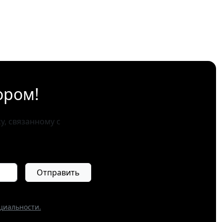
ором!
, связанному с
Отправить
циальности.