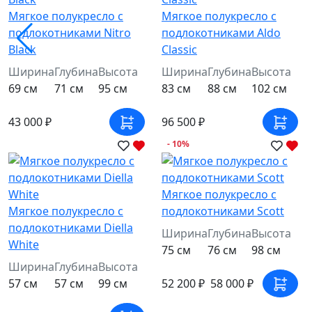
Мягкое полукресло с
Мягкое полукресло с
подлокотниками Nitro
подлокотниками Aldo
Black
Classic
Ширина
Глубина
Высота
Ширина
Глубина
Высота
69 см
71 см
95 см
83 см
88 см
102 см
43 000 ₽
96 500 ₽
- 10%
Мягкое полукресло с
Мягкое полукресло с
подлокотниками Scott
подлокотниками Diella
Ширина
Глубина
Высота
White
75 см
76 см
98 см
Ширина
Глубина
Высота
52 200 ₽
58 000 ₽
57 см
57 см
99 см