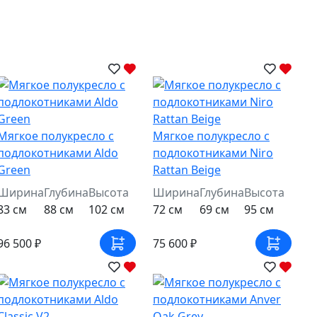
Мягкое полукресло с
Мягкое полукресло с
подлокотниками Aldo
подлокотниками Niro
Green
Rattan Beige
Ширина
Глубина
Высота
Ширина
Глубина
Высота
83 см
88 см
102 см
72 см
69 см
95 см
96 500 ₽
75 600 ₽