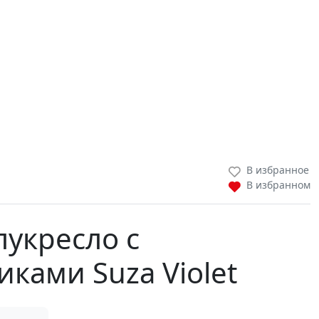
В избранное
В избранном
лукресло с
ками Suza Violet