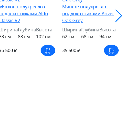
Мягкое полукресло с
Мягкое полукресло с
подлокотниками Aldo
подлокотниками Anver
Classic V2
Oak Grey
Ширина
Глубина
Высота
Ширина
Глубина
Высота
83 см
88 см
102 см
62 см
68 см
94 см
96 500 ₽
35 500 ₽