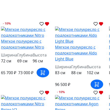
- 10%
Мягкое полукресло с
подлокотниками Nitro
Мягкое полукресло с
подлокотниками Aldo
Ширина
Глубина
Высота
Light Blue
72 см
69 см
96 см
Ширина
Глубина
Высота
65 700 ₽
73 000 ₽
83 см
88 см
102 см
96 500 ₽
- 10%