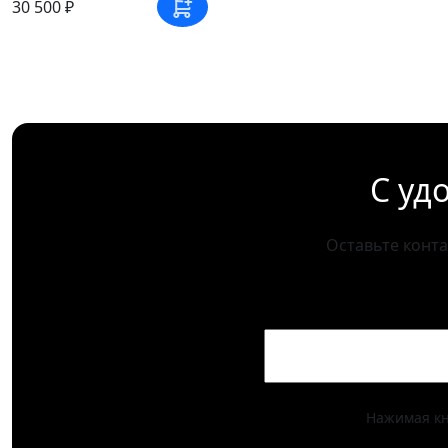
30 500 ₽
С уд
Оставьте конт
Нажимая кн