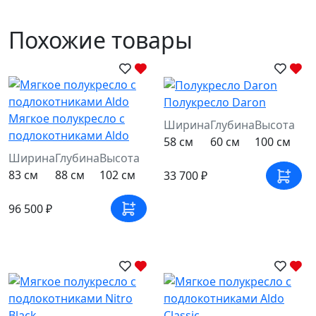
Похожие товары
Полукресло Daron
Мягкое полукресло с
Ширина
Глубина
Высота
подлокотниками Aldo
58 см
60 см
100 см
Ширина
Глубина
Высота
83 см
88 см
102 см
33 700 ₽
96 500 ₽