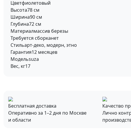
Цвет
фиолетовый
Высота
78 см
Ширина
90 см
Глубина
72 см
Материал
массив березы
Требуется сборка
нет
Стиль
арт-деко, модерн, этно
Гарантия
12 месяцев
Модель
suza
Вес, кг
17
Бесплатная доставка
Качество п
Оперативно за 1–2 дня по Москве
Лично конт
и области
производст