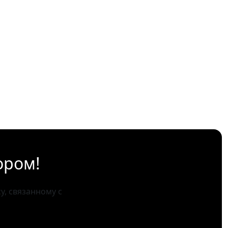
ором!
, связанному с