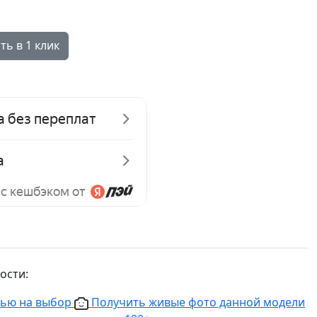
ть в 1 клик
ости:
нью на выбор
Получить живые фото данной модели