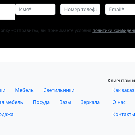
опку «Отправить», вы принимаете условия
политики конфиден
Клиентам и
ки
Мебель
Светильники
Как заказ
ая мебель
Посуда
Вазы
Зеркала
О нас
одажа
Контакты