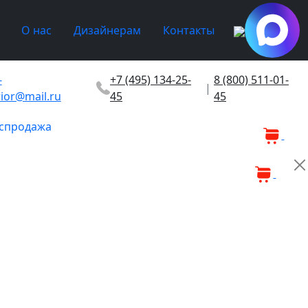
О нас
Дизайнерам
Контакты
-
+7 (495) 134-25-
8 (800) 511-01-
|
rior@mail.ru
45
45
спродажа
0
0