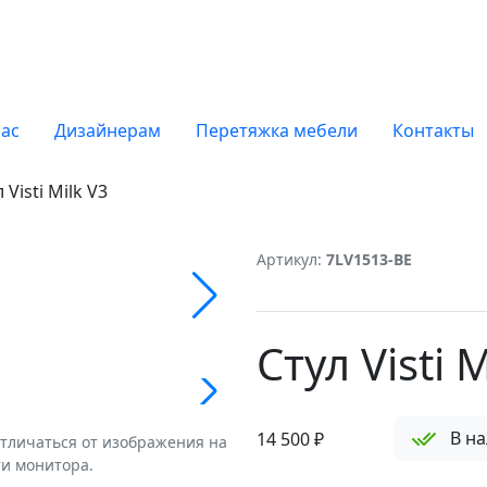
нас
Дизайнерам
Перетяжка мебели
Контакты
 Visti Milk V3
Артикул:
7LV1513-BE
Стул Visti M
В н
14 500
₽
 отличаться от изображения на
ти монитора.