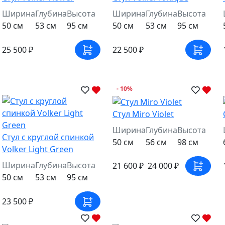
Ширина
Глубина
Высота
Ширина
Глубина
Высота
50 см
53 см
95 см
50 см
53 см
95 см
25 500 ₽
22 500 ₽
- 10%
Стул Miro Violet
Ширина
Глубина
Высота
Стул c круглой спинкой
50 см
56 см
98 см
Volker Light Green
Ширина
Глубина
Высота
21 600 ₽
24 000 ₽
50 см
53 см
95 см
23 500 ₽