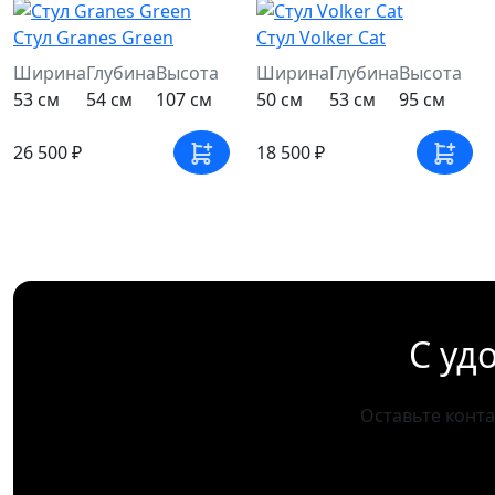
Стул Granes Green
Стул Volker Cat
Ширина
Глубина
Высота
Ширина
Глубина
Высота
53 см
54 см
107 см
50 см
53 см
95 см
26 500 ₽
18 500 ₽
С уд
Оставьте конт