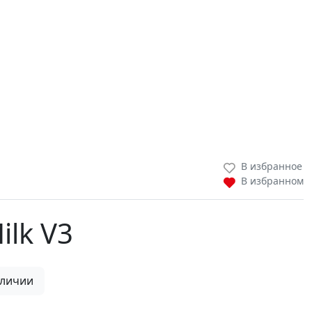
В избранное
В избранном
ilk V3
аличии