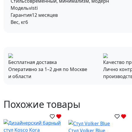
Стиль
современный, минимализм, модерн
Модель
visti
Гарантия
12 месяцев
Вес, кг
6
Бесплатная доставка
Качество п
Оперативно за 1–2 дня по Москве
Лично конт
и области
производст
Похожие товары
Стул Volker Blue