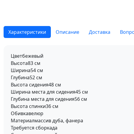
Характеристики
Описание
Доставка
Вопро
Цвет
бежевый
Высота
83 см
Ширина
54 см
Глубина
52 см
Высота сидения
48 см
Ширина места для сидения
45 см
Глубина места для сидения
56 см
Высота спинки
36 см
Обивка
велюр
Материал
массив дуба, фанера
Требуется сборка
да