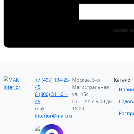
Нажимая кн
+7 (495) 134-25-
Москва, 5–я
Каталог
45
Магистральная
Новин
8 (800) 511-01-
ул., 15с1
45
Пн.—пт. с 9:00 до
Садов
mak-
18:00
Распр
interior@mail.ru