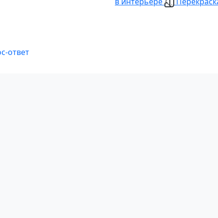
в интерьере
Перекраска
с-ответ