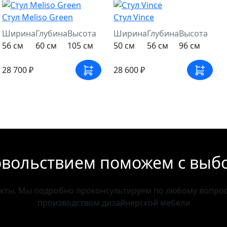
Стул Meliso Green
Стул Vince
Ширина
Глубина
Высота
Ширина
Глубина
Высота
56 см
60 см
105 см
50 см
56 см
96 см
28 700 ₽
28 600 ₽
овольствием поможем с выб
акты. Мы подробно проконсультируем по любому вопросу
производством дизайнерской мебели