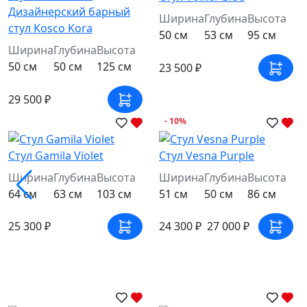
Дизайнерский барный
Ширина
Глубина
Высота
стул Kosco Kora
50 см
53 см
95 см
Ширина
Глубина
Высота
50 см
50 см
125 см
23 500 ₽
29 500 ₽
- 10%
Стул Gamila Violet
Стул Vesna Purple
Ширина
Глубина
Высота
Ширина
Глубина
Высота
64 см
63 см
103 см
51 см
50 см
86 см
25 300 ₽
24 300 ₽
27 000 ₽