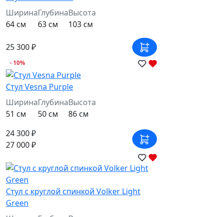
Ширина
Глубина
Высота
64 см
63 см
103 см
25 300 ₽
- 10%
Стул Vesna Purple
Ширина
Глубина
Высота
51 см
50 см
86 см
24 300 ₽
27 000 ₽
Стул c круглой спинкой Volker Light
Green