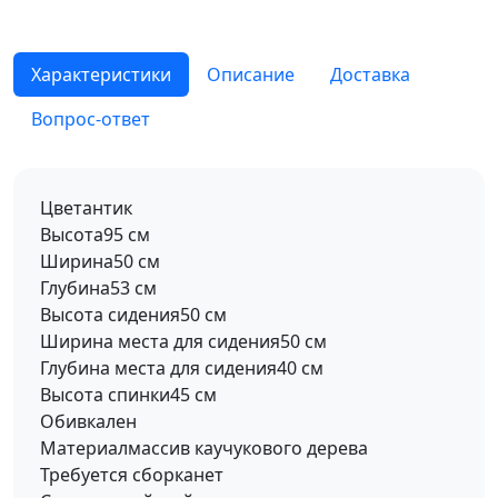
Характеристики
Описание
Доставка
Вопрос-ответ
Цвет
антик
Высота
95 см
Ширина
50 см
Глубина
53 см
Высота сидения
50 см
Ширина места для сидения
50 см
Глубина места для сидения
40 см
Высота спинки
45 см
Обивка
лен
Материал
массив каучукового дерева
Требуется сборка
нет