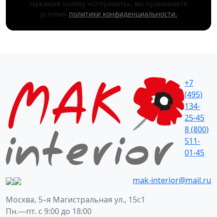
Нажимая кнопку «Отправить», вы принимаете
условия
политики конфиденциальности.
+7
(495)
134-
25-45
8 (800)
511-
01-45
mak-interior@mail.ru
Москва, 5–я Магистральная ул., 15с1
Пн.—пт. с 9:00 до 18:00