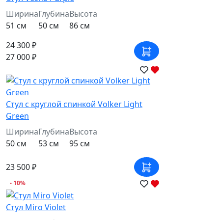
Ширина
Глубина
Высота
51 см
50 см
86 см
24 300 ₽
27 000 ₽
Стул c круглой спинкой Volker Light
Green
Ширина
Глубина
Высота
50 см
53 см
95 см
23 500 ₽
- 10%
Стул Miro Violet