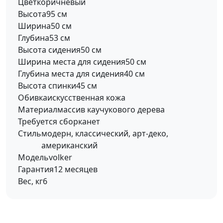
Цвет
коричневый
Высота
95 см
Ширина
50 см
Глубина
53 см
Высота сидения
50 см
Ширина места для сидения
50 см
Глубина места для сидения
40 см
Высота спинки
45 см
Обивка
искусственная кожа
Материал
массив каучукового дерева
Требуется сборка
нет
Стиль
модерн, классический, арт-деко,
американский
Модель
volker
Гарантия
12 месяцев
Вес, кг
6