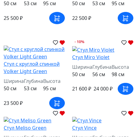
50 см
53 см
95 см
50 см
53 см
95 см
25 500 ₽
22 500 ₽
- 10%
Стул Miro Violet
Стул c круглой спинкой
Ширина
Глубина
Высота
Volker Light Green
50 см
56 см
98 см
Ширина
Глубина
Высота
50 см
53 см
95 см
21 600 ₽
24 000 ₽
23 500 ₽
Стул Meliso Green
Стул Vince