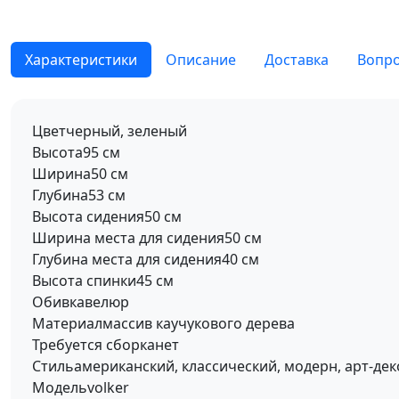
Характеристики
Описание
Доставка
Вопро
Цвет
черный, зеленый
Высота
95 см
Ширина
50 см
Глубина
53 см
Высота сидения
50 см
Ширина места для сидения
50 см
Глубина места для сидения
40 см
Высота спинки
45 см
Обивка
велюр
Материал
массив каучукового дерева
Требуется сборка
нет
Стиль
американский, классический, модерн, арт-дек
Модель
volker