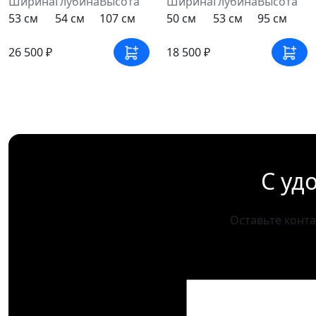
Ширина
Глубина
Высота
Ширина
Глубина
Высота
53 см
54 см
107 см
50 см
53 см
95 см
26 500 ₽
18 500 ₽
С уд
Оставьте конт