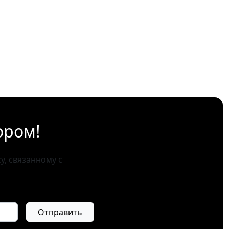
ором!
, связанному с
Отправить