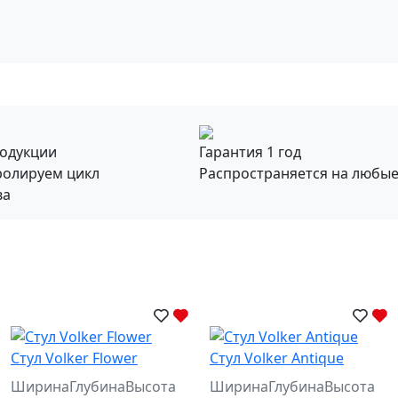
родукции
Гарантия 1 год
ролируем цикл
Распространяется на любы
ва
Стул Volker Flower
Стул Volker Antique
Ширина
Глубина
Высота
Ширина
Глубина
Высота