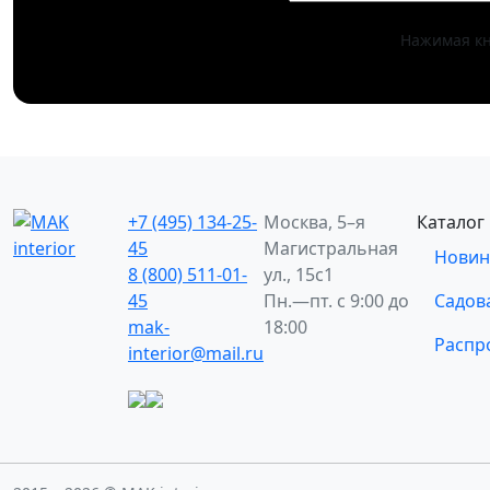
Нажимая кн
+7 (495) 134-25-
Москва, 5–я
Каталог
45
Магистральная
Новин
8 (800) 511-01-
ул., 15с1
45
Пн.—пт. с 9:00 до
Садов
mak-
18:00
Распр
interior@mail.ru