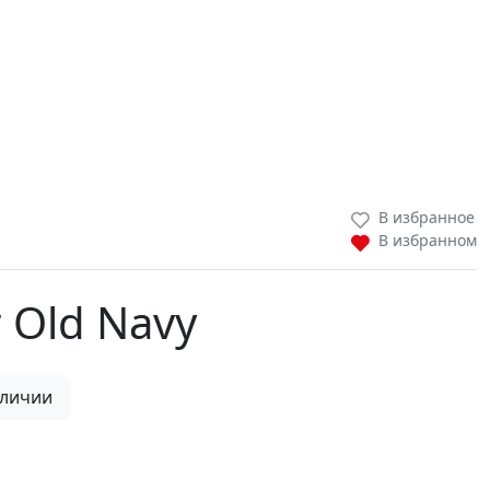
В избранное
В избранном
r Old Navy
аличии