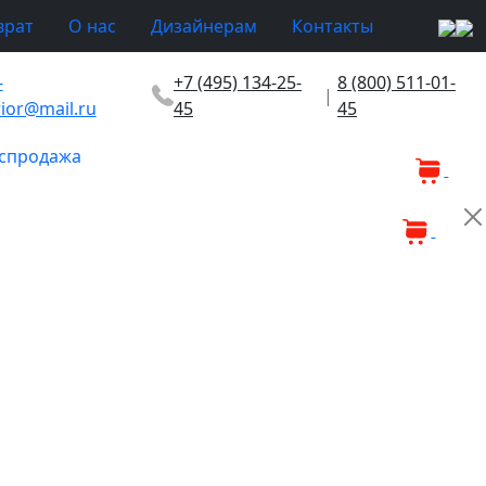
врат
О нас
Дизайнерам
Контакты
-
+7 (495) 134-25-
8 (800) 511-01-
|
rior@mail.ru
45
45
спродажа
0
0