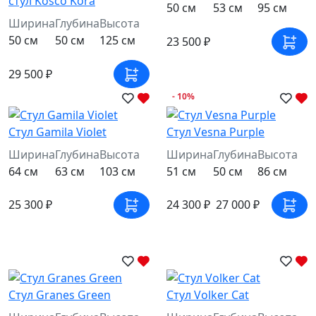
стул Kosco Kora
50 см
53 см
95 см
Ширина
Глубина
Высота
50 см
50 см
125 см
23 500 ₽
29 500 ₽
- 10%
Стул Gamila Violet
Стул Vesna Purple
Ширина
Глубина
Высота
Ширина
Глубина
Высота
64 см
63 см
103 см
51 см
50 см
86 см
25 300 ₽
24 300 ₽
27 000 ₽
Стул Granes Green
Стул Volker Cat