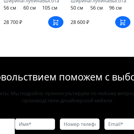
Ширина
Глубина
Высота
Ширина
Глубина
Высота
56 см
60 см
105 см
50 см
56 см
96 см
28 700 ₽
28 600 ₽
овольствием поможем с выб
акты. Мы подробно проконсультируем по любому вопросу
производством дизайнерской мебели