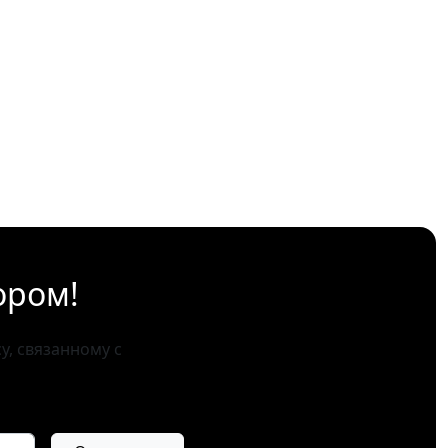
ором!
, связанному с