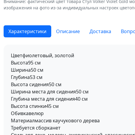
Внимание: фактический цвет товара Стул Volker Violet Gold м
изображения на фото из-за индивидуальных настроек цветоп
Характеристики
Описание
Доставка
Вопро
Цвет
фиолетовый, золотой
Высота
95 см
Ширина
50 см
Глубина
53 см
Высота сидения
50 см
Ширина места для сидения
50 см
Глубина места для сидения
40 см
Высота спинки
45 см
Обивка
велюр
Материал
массив каучукового дерева
Требуется сборка
нет