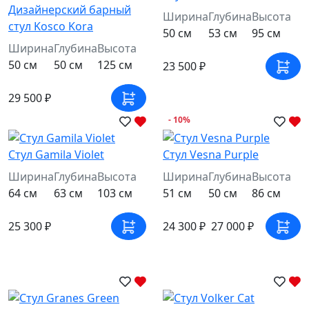
Дизайнерский барный
Ширина
Глубина
Высота
стул Kosco Kora
50 см
53 см
95 см
Ширина
Глубина
Высота
50 см
50 см
125 см
23 500 ₽
29 500 ₽
- 10%
Стул Gamila Violet
Стул Vesna Purple
Ширина
Глубина
Высота
Ширина
Глубина
Высота
64 см
63 см
103 см
51 см
50 см
86 см
25 300 ₽
24 300 ₽
27 000 ₽