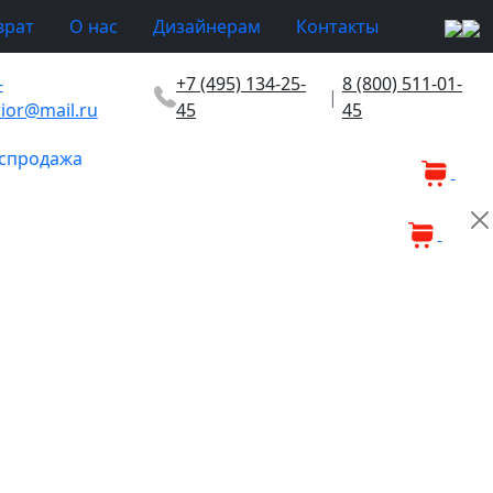
врат
О нас
Дизайнерам
Контакты
-
+7 (495) 134-25-
8 (800) 511-01-
|
rior@mail.ru
45
45
спродажа
0
0