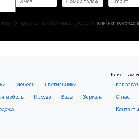
опку «Отправить», вы принимаете условия
политики конфиден
Клиентам и
ки
Мебель
Светильники
Как заказ
ая мебель
Посуда
Вазы
Зеркала
О нас
одажа
Контакты