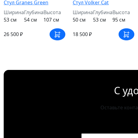
Стул Granes Green
Стул Volker Cat
Ширина
Глубина
Высота
Ширина
Глубина
Высота
53 см
54 см
107 см
50 см
53 см
95 см
26 500 ₽
18 500 ₽
С уд
Оставьте конт