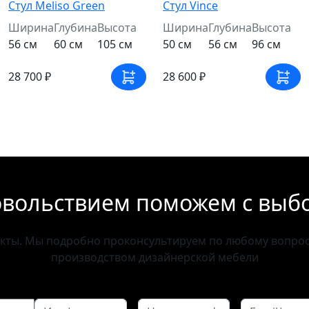
Стул Meliso Green
Стул Vince
Ширина
Глубина
Высота
Ширина
Глубина
Высота
56 см
60 см
105 см
50 см
56 см
96 см
28 700 ₽
28 600 ₽
овольствием поможем с выб
акты. Мы подробно проконсультируем по любому вопросу
производством дизайнерской мебели