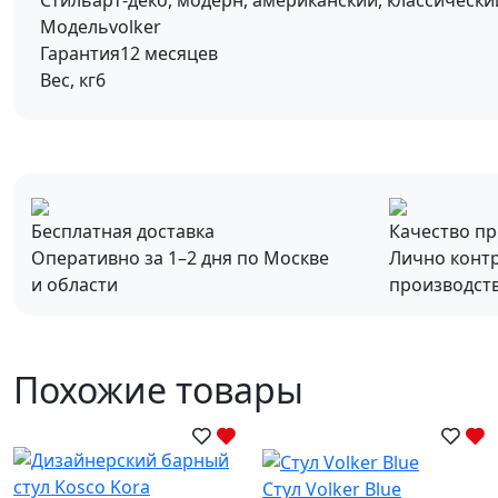
Стиль
арт-деко, модерн, американский, классически
Модель
volker
Гарантия
12 месяцев
Вес, кг
6
Бесплатная доставка
Качество п
Оперативно за 1–2 дня по Москве
Лично конт
и области
производст
Похожие товары
Стул Volker Blue