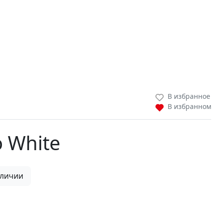
В избранное
В избранном
o White
аличии