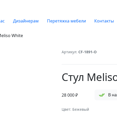
нас
Дизайнерам
Перетяжка мебели
Контакты
eliso White
Артикул:
CF-1891-O
Стул Melis
В н
28 000
₽
Цвет: Бежевый