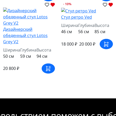
- 10%
Стул ретро Ved
Ширина
Глубина
Высота
Дизайнерский
46 см
56 см
85 см
обеденный стул Lotos
Grey V2
18 000 ₽
20 000 ₽
Ширина
Глубина
Высота
50 см
59 см
94 см
20 800 ₽
овольствием поможем с выб