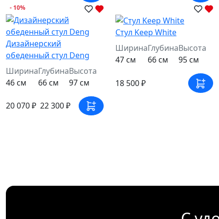
- 10%
Стул Keep White
Дизайнерский
Ширина
Глубина
Высота
обеденный стул Deng
47 см
66 см
95 см
Ширина
Глубина
Высота
46 см
66 см
97 см
18 500 ₽
20 070 ₽
22 300 ₽
С уд