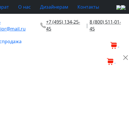
врат
О нас
Дизайнерам
Контакты
-
+7 (495) 134-25-
8 (800) 511-01-
|
rior@mail.ru
45
45
спродажа
0
0