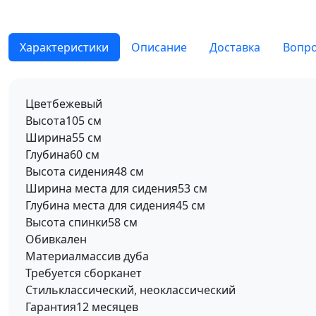
Характеристики
Описание
Доставка
Вопро
Цвет
бежевый
Высота
105 см
Ширина
55 см
Глубина
60 см
Высота сидения
48 см
Ширина места для сидения
53 см
Глубина места для сидения
45 см
Высота спинки
58 см
Обивка
лен
Материал
массив дуба
Требуется сборка
нет
Стиль
классический, неоклассический
Гарантия
12 месяцев