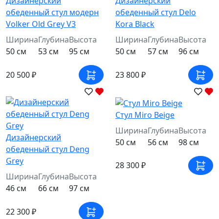
Дизайнерский
Дизайнерский
обеденный стул модерн
обеденный стул Delo
Volker Old Grey V3
Kora Black
Ширина
Глубина
Высота
Ширина
Глубина
Высота
50 см
53 см
95 см
50 см
57 см
96 см
20 500 ₽
23 800 ₽
Стул Miro Beige
Ширина
Глубина
Высота
Дизайнерский
50 см
56 см
98 см
обеденный стул Deng
Grey
28 300 ₽
Ширина
Глубина
Высота
46 см
66 см
97 см
22 300 ₽