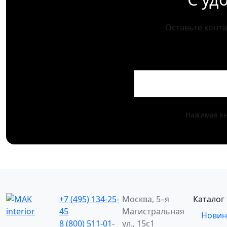
Оставьте конт
Нажимая кн
+7 (495) 134-25-
Москва, 5–я
Каталог
45
Магистральная
Новин
8 (800) 511-01-
ул., 15с1