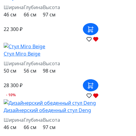
Ширина
Глубина
Высота
46 см
66 см
97 см
22 300 ₽
Стул Miro Beige
Ширина
Глубина
Высота
50 см
56 см
98 см
28 300 ₽
- 10%
Дизайнерский обеденный стул Deng
Ширина
Глубина
Высота
46 см
66 см
97 см