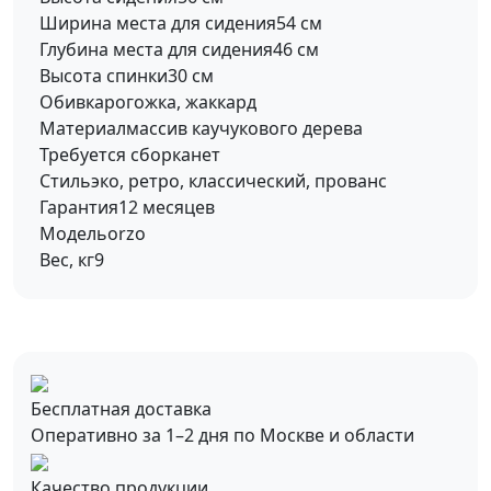
Ширина места для сидения
54 см
Глубина места для сидения
46 см
Высота спинки
30 см
Обивка
рогожка, жаккард
Материал
массив каучукового дерева
Требуется сборка
нет
Стиль
эко, ретро, классический, прованс
Гарантия
12 месяцев
Модель
orzo
Вес, кг
9
Бесплатная доставка
Оперативно за 1–2 дня по Москве и области
Качество продукции