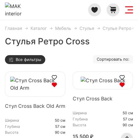
Главная
Каталог
Мебель
Стулья
Стулья Ретро Cr
Стулья Ретро Cross
Сортировать по:
Все фильтры
Стул Cross Back
Стул Cross Back Old Arm
Ширина
50 см
Глубина
57 см
Ширина
50 см
Высота
90 см
Глубина
57 см
Высота
90 см
15 500 ₽