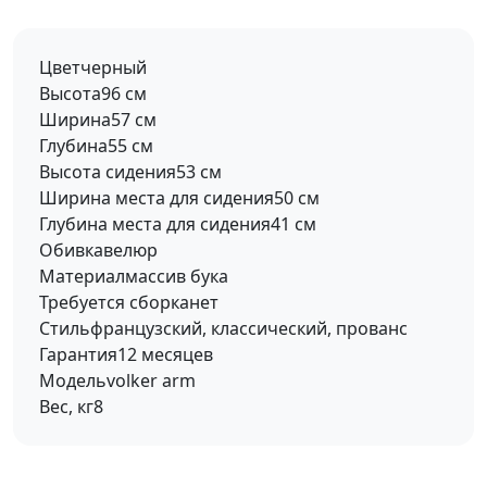
Цвет
черный
Высота
96 см
Ширина
57 см
Глубина
55 см
Высота сидения
53 см
Ширина места для сидения
50 см
Глубина места для сидения
41 см
Обивка
велюр
Материал
массив бука
Требуется сборка
нет
Стиль
французский, классический, прованс
Гарантия
12 месяцев
Модель
volker arm
Вес, кг
8