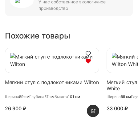
У нас собственное экологичное
производство
Похожие товары
Мягкий стул с подлокотниками Wilton
Мягкий стул
White
Ширина
59 см
Глубина
57 см
Высота
101 см
Ширина
59 см
Глу
26 900 ₽
33 000 ₽