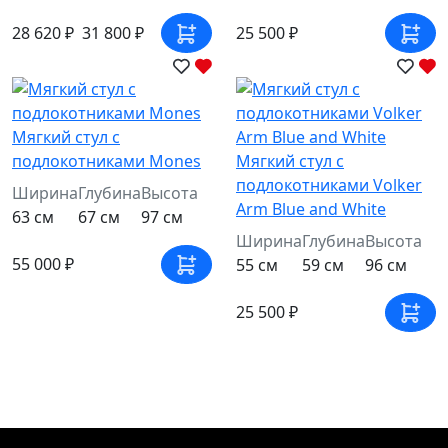
28 620 ₽
31 800 ₽
25 500 ₽
Мягкий стул с
подлокотниками Mones
Мягкий стул с
подлокотниками Volker
Ширина
Глубина
Высота
Arm Blue and White
63 см
67 см
97 см
Ширина
Глубина
Высота
55 000 ₽
55 см
59 см
96 см
25 500 ₽