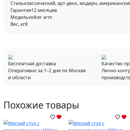
Стиль
классический, арт-деко, модерн, американски
Гарантия
12 месяцев
Модель
volker arm
Вес, кг
8
Бесплатная доставка
Качество п
Оперативно за 1–2 дня по Москве
Лично конт
и области
производст
Похожие товары