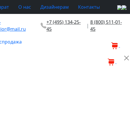
врат
О нас
Дизайнерам
Контакты
-
+7 (495) 134-25-
8 (800) 511-01-
|
rior@mail.ru
45
45
спродажа
0
0