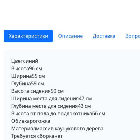
Характеристики
Описание
Доставка
Вопро
Цвет
синий
Высота
96 см
Ширина
55 см
Глубина
59 см
Высота сидения
50 см
Ширина места для сидения
47 см
Глубина места для сидения
43 см
Высота от пола до подлокотника
66 см
Обивка
рогожка
Материал
массив каучукового дерева
Требуется сборка
нет