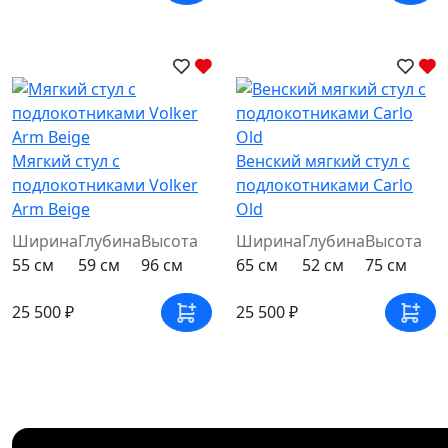
Мягкий стул с
Венский мягкий стул с
подлокотниками Volker
подлокотниками Carlo
Arm Beige
Old
Ширина
Глубина
Высота
Ширина
Глубина
Высота
55 см
59 см
96 см
65 см
52 см
75 см
25 500 ₽
25 500 ₽