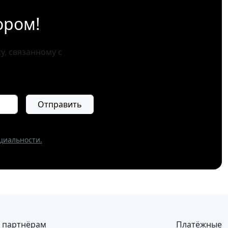
ором!
, связанному с
Отправить
циальности.
 партнёрам
Платёжные