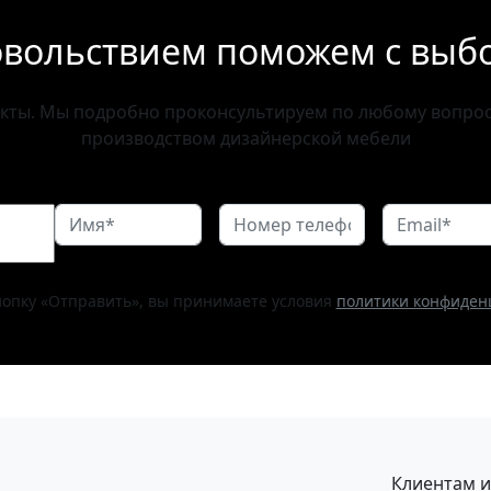
овольствием поможем с выб
акты. Мы подробно проконсультируем по любому вопросу
производством дизайнерской мебели
опку «Отправить», вы принимаете условия
политики конфиден
Клиентам и