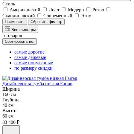
Стиль
Американский
Лофт
Модерн
Ретро
Скандинавский
Современный
Этно
Применить
Сбросить фильтр
Все фильтры
5
товаров
Сортировать по:
самые дорогие
самые дешевые
самые популярные
по размеру скидки
Дизайнерская тумба низкая Farran
Ширина
160 см
Глубина
40 см
Высота
60 см
83 400 ₽